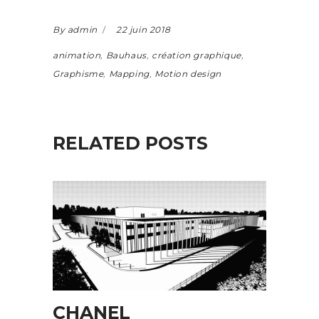
By admin
22 juin 2018
animation
,
Bauhaus
,
création graphique
,
Graphisme
,
Mapping
,
Motion design
RELATED POSTS
CHANEL