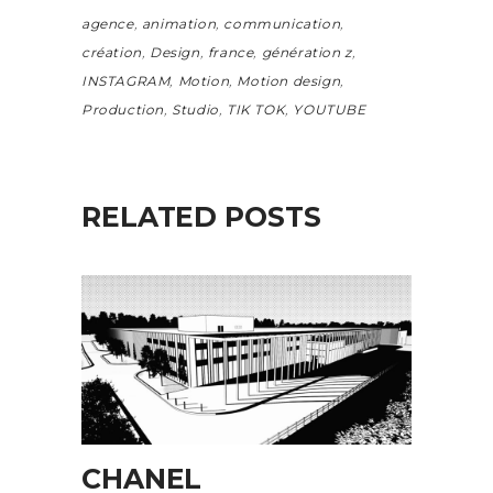
agence
,
animation
,
communication
,
création
,
Design
,
france
,
génération z
,
INSTAGRAM
,
Motion
,
Motion design
,
Production
,
Studio
,
TIK TOK
,
YOUTUBE
RELATED POSTS
CHANEL