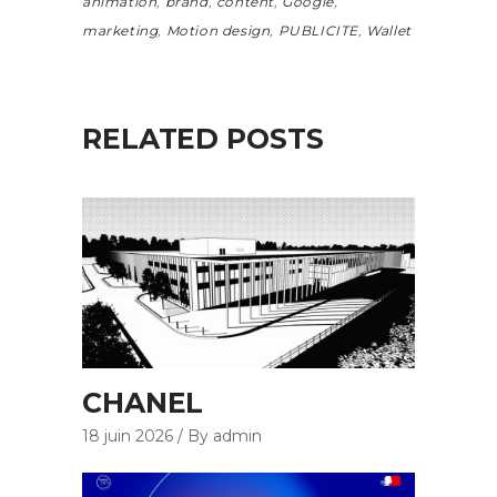
animation
,
brand
,
content
,
Google
,
marketing
,
Motion design
,
PUBLICITE
,
Wallet
RELATED POSTS
CHANEL
18 juin 2026
By admin