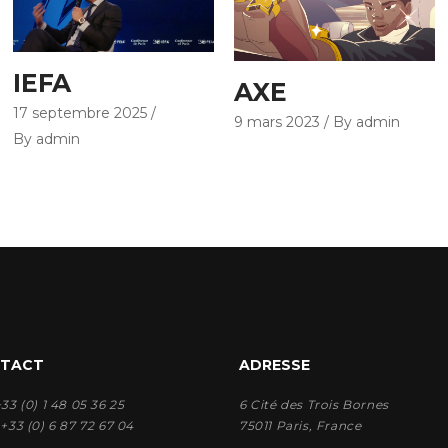
IEFA
AXE
17 septembre 2025
9 mars 2023
By admin
By admin
TACT
ADRESSE
 +33 (0) 1 48 05 36 25
6 Cité des Trois Bornes
: +33 (0) 6 87 72 67 04
75011 Paris, France