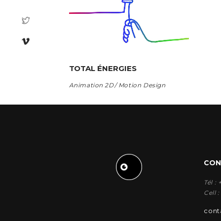
TOTAL ÉNERGIES
Animation 2D
Motion Design
CON
Tél :
Cell 
cont