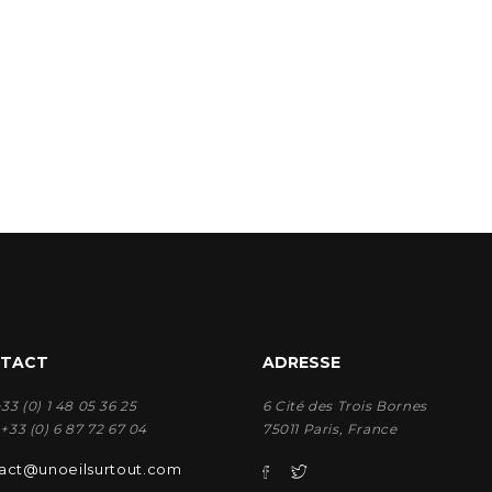
TACT
ADRESSE
 +33 (0) 1 48 05 36 25
6 Cité des Trois Bornes
: +33 (0) 6 87 72 67 04
75011 Paris, France
act@unoeilsurtout.com