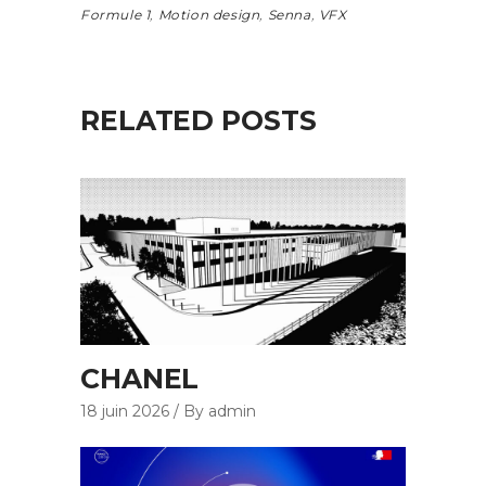
Formule 1
,
Motion design
,
Senna
,
VFX
RELATED POSTS
CHANEL
18 juin 2026
By admin