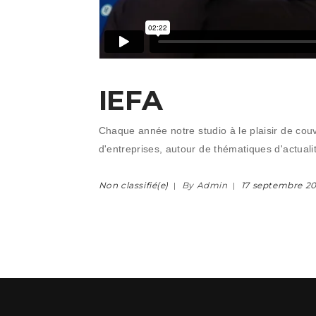
IEFA
Chaque année notre studio à le plaisir de cou
d'entreprises, autour de thématiques d'actual
Non classifié(e)
By Admin
17 septembre 2