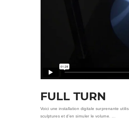
FULL TURN
Voici une installation digitale surprenante uti
sculptures et d'en simuler le volume.