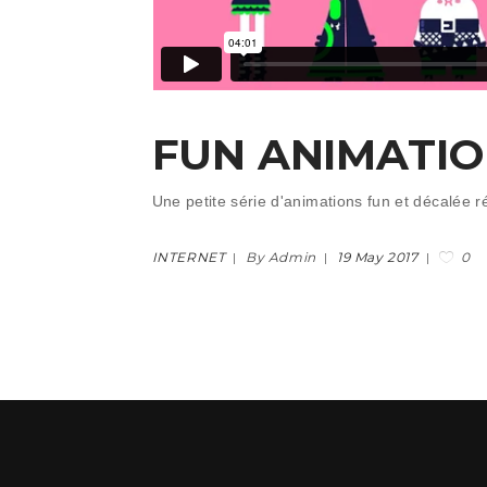
FUN ANIMATI
Une petite série d'animations fun et décalée
0
INTERNET
By Admin
19 May 2017