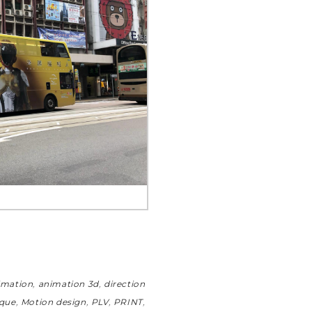
imation
,
animation 3d
,
direction
ique
,
Motion design
,
PLV
,
PRINT
,