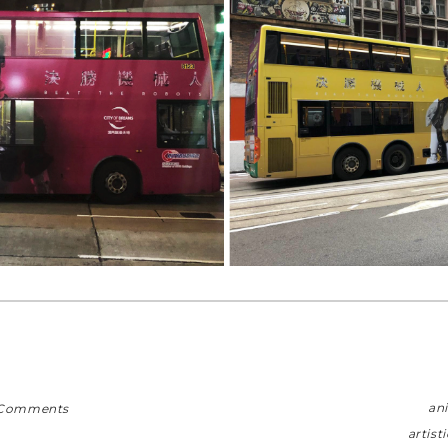
an
 Comments
artist