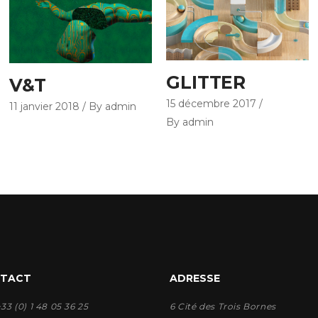
GLITTER
V&T
15 décembre 2017
11 janvier 2018
By admin
By admin
TACT
ADRESSE
 +33 (0) 1 48 05 36 25
6 Cité des Trois Bornes