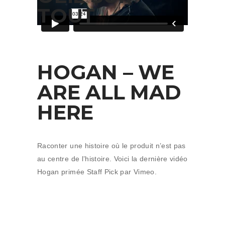
TOUT
HOGAN – WE
ARE ALL MAD
HERE
Raconter une histoire où le produit n’est pas
au centre de l’histoire. Voici la dernière vidéo
Hogan primée Staff Pick par Vimeo.